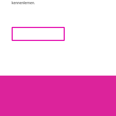
kennenlernen.
ICH BIN DABEI!